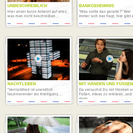
UNBESCHREIBLICH
BANKGEHEIMNIS
Hier unser kurze Antwort auf alles,
"Was sollte das gerade?" Wer
was man nicht beschreiben...
immer sich das fragt, hier gibt e
NACHTLEBEN
MIT HÄNDEN UND FÜSSEN
"Verrücktheit ist unendlich
Da versuchst Du mit Händen u
faszinierender als Intelligenz,...
Füßen, etwas zu erklären, und
dann...