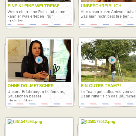
EINE KLEINE WELTREISE
UNBESCHREIBLICH
Wenn einer eine Reise tut, dann
Hier unser kurze Antwort auf al
kann er was erleben. Nur
was man nicht beschreiben...
erzählen...
OHNE DOLMETSCHER
EIN GUTES TEAM?!
Unsere Erfahrungen helfen uns,
Im Team geht alles wie von sel
Situationen besser
Dann rüttelt sich das Bäumchen
einzuschätzen....