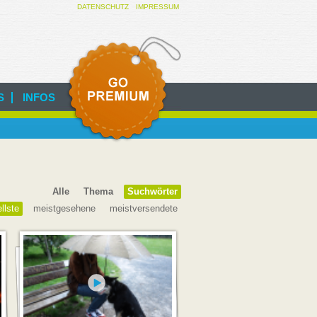
DATENSCHUTZ
IMPRESSUM
INFOS
Alle
Thema
Suchwörter
llste
meistgesehene
meistversendete