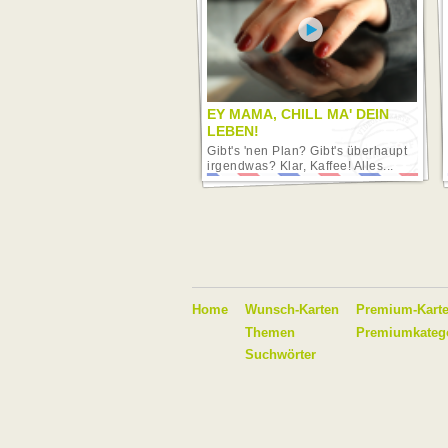
Video abspielen
EY MAMA, CHILL MA' DEIN
LEBEN!
Gibt's 'nen Plan? Gibt's überhaupt
irgendwas? Klar, Kaffee! Alles...
Home
Wunsch-Karten
Premium-Kart
Themen
Premiumkateg
Suchwörter