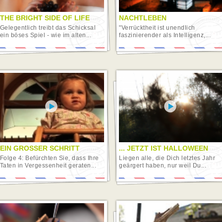
THE BRIGHT SIDE OF LIFE
NACHTLEBEN
Gelegentlich treibt das Schicksal
"Verrücktheit ist unendlich
ein böses Spiel - wie im alten...
faszinierender als Intelligenz,...
EIN GROSSER SCHRITT
... JETZT IST HALLOWEEN
Folge 4: Befürchten Sie, dass Ihre
Liegen alle, die Dich letztes Jahr
Taten in Vergessenheit geraten...
geärgert haben, nur weil Du...