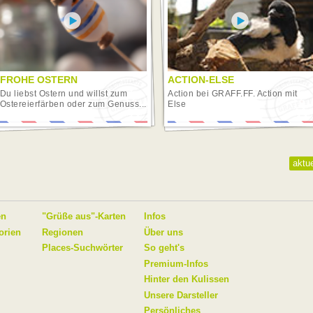
FROHE OSTERN
ACTION-ELSE
Du liebst Ostern und willst zum
Action bei GRAFF.FF. Action mit
Ostereierfärben oder zum Genuss...
Else
aktue
en
"Grüße aus"-Karten
Infos
orien
Regionen
Über uns
Places-Suchwörter
So geht's
Premium-Infos
Hinter den Kulissen
Unsere Darsteller
Persönliches